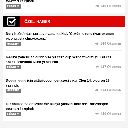
taraftarı karşıladı
140 Okunma
GÜNDEM
ÖZEL HABER
Dervişoğlu'ndan çerçeve yasa tepkisi: 'Çözüm oyunu tiyatrosunun
piyonu asla olmayacağız'
140 Okunma
GÜNDEM
Kadına yönelik saldırıdan 14 yıl ceza alıp serbest kalmıştı: Bu kez
sokak ortasında Nilda'yı öldürdü
137 Okunma
GÜNDEM
Doğum günü için gittiği evden cenazesi çıktı: Ölen 14, öldüren 16
yaşında!
134 Okunma
GÜNDEM
İstanbul’da Salah izdihamı: Dünya yıldızını binlerce Trabzonspor
taraftarı karşıladı
140 Okunma
GÜNDEM