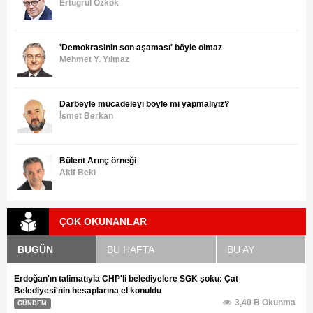
Ertuğrul Özkök
'Demokrasinin son aşaması' böyle olmaz
Mehmet Y. Yılmaz
Darbeyle mücadeleyi böyle mi yapmalıyız?
İsmet Berkan
Bülent Arınç örneği
Akif Beki
ÇOK OKUNANLAR
BUGÜN
BU HAFTA
BU AY
Erdoğan'ın talimatıyla CHP'li belediyelere SGK şoku: Çat
Belediyesi'nin hesaplarına el konuldu
3,40 B Okunma
GÜNDEM