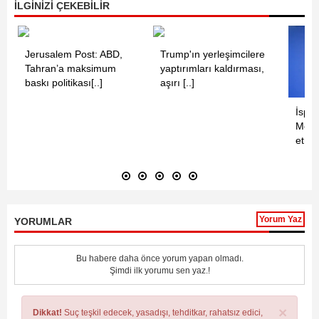
İLGİNİZİ ÇEKEBİLİR
Jerusalem Post: ABD,
Trump'ın yerleşimcilere
Tahran’a maksimum
yaptırımları kaldırması,
baskı politikası[..]
aşırı [..]
İspan
Mecli
etme
Yorum Yaz
YORUMLAR
Bu habere daha önce yorum yapan olmadı.
Şimdi ilk yorumu sen yaz.!
×
Dikkat!
Suç teşkil edecek, yasadışı, tehditkar, rahatsız edici,