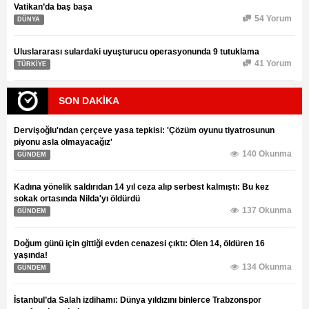
Vatikan’da baş başa
54 Yorum
DÜNYA
Uluslararası sulardaki uyuşturucu operasyonunda 9 tutuklama
41 Yorum
TÜRKİYE
SON DAKİKA
Dervişoğlu'ndan çerçeve yasa tepkisi: 'Çözüm oyunu tiyatrosunun
piyonu asla olmayacağız'
140 Okunma
GÜNDEM
Kadına yönelik saldırıdan 14 yıl ceza alıp serbest kalmıştı: Bu kez
sokak ortasında Nilda'yı öldürdü
137 Okunma
GÜNDEM
Doğum günü için gittiği evden cenazesi çıktı: Ölen 14, öldüren 16
yaşında!
134 Okunma
GÜNDEM
İstanbul’da Salah izdihamı: Dünya yıldızını binlerce Trabzonspor