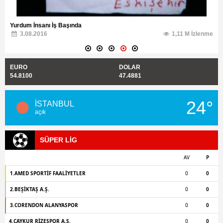
Yurdum İnsanı İş Başında
3.08.2016
1,11 M İzlenme
EURO
DOLAR
54.8100
47.4881
24°
İSTANBUL
açık
SÜPER LİG