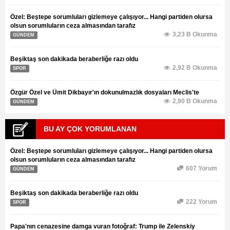
Özel: Beştepe sorumluları gizlemeye çalışıyor... Hangi partiden olursa
olsun sorumluların ceza almasından tarafız
3,23 B Okunma
GÜNDEM
Beşiktaş son dakikada beraberliğe razı oldu
2,92 B Okunma
SPOR
Özgür Özel ve Ümit Dikbayır'ın dokunulmazlık dosyaları Meclis'te
2,90 B Okunma
GÜNDEM
BU AY ÇOK YORUMLANAN
Özel: Beştepe sorumluları gizlemeye çalışıyor... Hangi partiden olursa
olsun sorumluların ceza almasından tarafız
607 Yorum
GÜNDEM
Beşiktaş son dakikada beraberliğe razı oldu
222 Yorum
SPOR
Papa'nın cenazesine damga vuran fotoğraf: Trump ile Zelenskiy